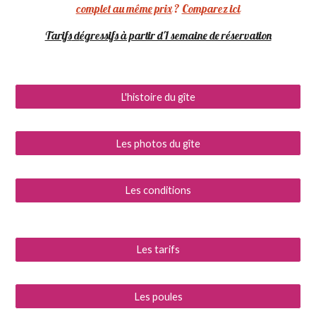
complet au même pri
x
?
Comparez ici
Tarifs
d
égressifs à partir d'1 semaine de réservation
L'histoire du gîte
Les photos du gîte
Les conditions
Les tarifs
Les poules